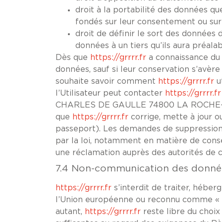
droit à la portabilité des données qu
fondés sur leur consentement ou sur
droit de définir le sort des données d
données à un tiers qu’ils aura préal
Dès que
https://grrrr.fr
a connaissance du d
données, sauf si leur conservation s’avère 
souhaite savoir comment
https://grrrr.fr
u
l’Utilisateur peut contacter
https://grrrr.fr
CHARLES DE GAULLE 74800 LA ROCHE-SUR-FO
que
https://grrrr.fr
corrige, mette à jour o
passeport). Les demandes de suppression
par la loi, notamment en matière de conse
une réclamation auprès des autorités de c
7.4 Non-communication des donnée
https://grrrr.fr
s’interdit de traiter, héber
l’Union européenne ou reconnu comme « n
autant,
https://grrrr.fr
reste libre du choix