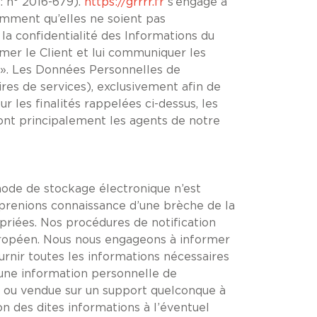
: n° 2016-679).
https://grrrr.fr
s’engage à
amment qu’elles ne soient pas
la confidentialité des Informations du
ormer le Client et lui communiquer les
 ». Les Données Personnelles de
ires de services), exclusivement afin de
ur les finalités rappelées ci-dessus, les
nt principalement les agents de notre
hode de stockage électronique n’est
prenions connaissance d’une brèche de la
opriées. Nos procédures de notification
 européen. Nous nous engageons à informer
urnir toutes les informations nécessaires
cune information personnelle de
dée ou vendue sur un support quelconque à
on des dites informations à l’éventuel