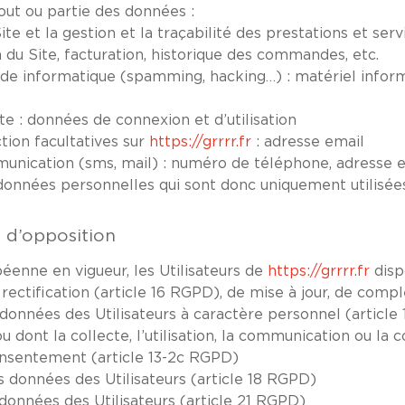
out ou partie des données :
te et la gestion et la traçabilité des prestations et ser
 du Site, facturation, historique des commandes, etc.
ude informatique (spamming, hacking…) : matériel informa
ite : données de connexion et d’utilisation
tion facultatives sur
https://grrrr.fr
: adresse email
ication (sms, mail) : numéro de téléphone, adresse 
nnées personnelles qui sont donc uniquement utilisées p
et d’opposition
enne en vigueur, les Utilisateurs de
https://grrrr.fr
disp
 rectification (article 16 RGPD), de mise à jour, de comp
onnées des Utilisateurs à caractère personnel (article 1
 dont la collecte, l’utilisation, la communication ou la c
onsentement (article 13-2c RGPD)
es données des Utilisateurs (article 18 RGPD)
 données des Utilisateurs (article 21 RGPD)