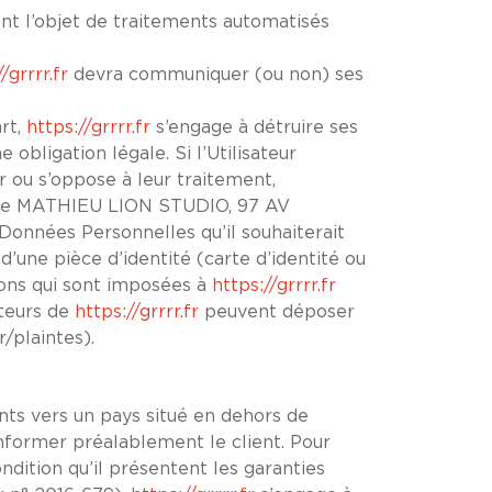
ont l’objet de traitements automatisés
/grrrr.fr
devra communiquer (ou non) ses
art,
https://grrrr.fr
s’engage à détruire ses
obligation légale. Si l’Utilisateur
r ou s’oppose à leur traitement,
hane MATHIEU LION STUDIO, 97 AV
nnées Personnelles qu’il souhaiterait
’une pièce d’identité (carte d’identité ou
ons qui sont imposées à
https://grrrr.fr
ateurs de
https://grrrr.fr
peuvent déposer
/plaintes).
ents vers un pays situé en dehors de
former préalablement le client. Pour
ndition qu’il présentent les garanties