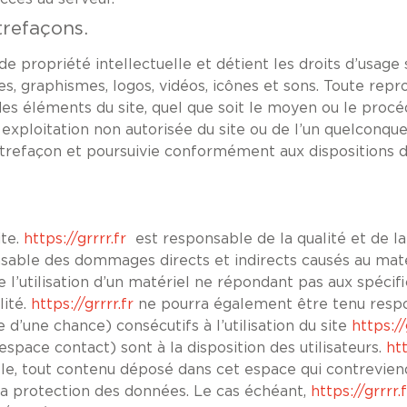
trefaçons.
de propriété intellectuelle et détient les droits d’usage
s, graphismes, logos, vidéos, icônes et sons. Toute repr
es éléments du site, quel que soit le moyen ou le procédé 
 exploitation non autorisée du site ou de l’un quelconqu
refaçon et poursuivie conformément aux dispositions de
ite.
https://grrrr.fr
est responsable de la qualité et de la 
ble des dommages directs et indirects causés au matériel
de l’utilisation d’un matériel ne répondant pas aux spécif
lité.
https://grrrr.fr
ne pourra également être tenu respo
’une chance) consécutifs à l’utilisation du site
https://
espace contact) sont à la disposition des utilisateurs.
htt
, tout contenu déposé dans cet espace qui contreviendra
à la protection des données. Le cas échéant,
https://grrrr.f