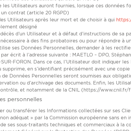
e les Utilisateurs auront fournies, lorsque ces données f
 un contrat (article 20 RGPD)
es Utilisateurs après leur mort et de choisir à qui
https:/
ablement désigné
écès d’un Utilisateur et à défaut d’instructions de sa p
nécessaire à des fins probatoires ou pour répondre à une 
tilise ses Données Personnelles, demander à les rectifie
par écrit à l’adresse suivante : MAETLO – DPO, Stép
RON. Dans ce cas, l’Utilisateur doit indiquer les Do
u supprime, en s’identifiant précisément avec une copie d
 de Données Personnelles seront soumises aux obligati
rvation ou d’archivage des documents. Enfin, les Utilis
ontrôle, et notamment de la CNIL (https://www.cnil.fr/fr
s personnelles
ger ou transférer les Informations collectées sur ses Cli
on adéquat » par la Commission européenne sans en in
 de ses sous-traitants techniques et commerciaux à la co