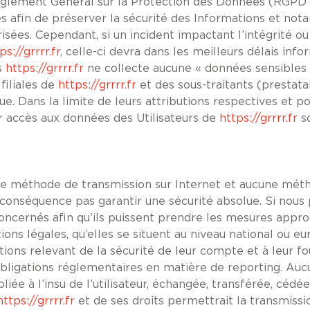
èglement Général sur la Protection des Données (RGPD 
s afin de préserver la sécurité des Informations et not
es. Cependant, si un incident impactant l’intégrité ou 
ps://grrrr.fr
, celle-ci devra dans les meilleurs délais inf
s
https://grrrr.fr
ne collecte aucune « données sensibles
filiales de
https://grrrr.fr
et des sous-traitants (prestata
que. Dans la limite de leurs attributions respectives et po
r accès aux données des Utilisateurs de
https://grrrr.fr
so
cune méthode de transmission sur Internet et aucune mét
nséquence pas garantir une sécurité absolue. Si nous 
s concernés afin qu’ils puissent prendre les mesures appr
ions légales, qu’elles se situent au niveau national ou
ions relevant de la sécurité de leur compte et à leur fo
 obligations réglementaires en matière de reporting. Au
liée à l’insu de l’utilisateur, échangée, transférée, cé
https://grrrr.fr
et de ses droits permettrait la transmissi