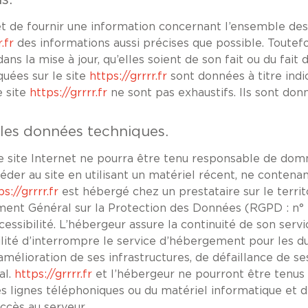
s.
t de fournir une information concernant l’ensemble des 
.fr
des informations aussi précises que possible. Toutefo
ns la mise à jour, qu’elles soient de son fait ou du fait 
quées sur le site
https://grrrr.fr
sont données à titre indic
e site
https://grrrr.fr
ne sont pas exhaustifs. Ils sont don
r les données techniques.
Le site Internet ne pourra être tenu responsable de domma
ccéder au site en utilisant un matériel récent, ne conten
ps://grrrr.fr
est hébergé chez un prestataire sur le terri
nt Général sur la Protection des Données (RGPD : n° 2
cessibilité. L’hébergeur assure la continuité de son serv
bilité d’interrompre le service d’hébergement pour les d
lioration de ses infrastructures, de défaillance de ses 
al.
https://grrrr.fr
et l’hébergeur ne pourront être tenus
s lignes téléphoniques ou du matériel informatique et 
cès au serveur.