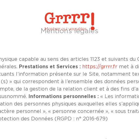
Mentions légales
sique capable au sens des articles 1123 et suivants du Co
nérales.
Prestations et Services :
https://grrrr.fr
met à di
ants l’information présente sur le Site, notamment tex
s) » qui correspondent à l’ensemble des données perso
pte, de la gestion de la relation client et à des fins d’a
te susnommé.
Informations personnelles :
« Les informati
cation des personnes physiques auxquelles elles s’applique
actère personnel », « personne concernée », « sous trait
rotection des Données (RGPD : n° 2016-679)