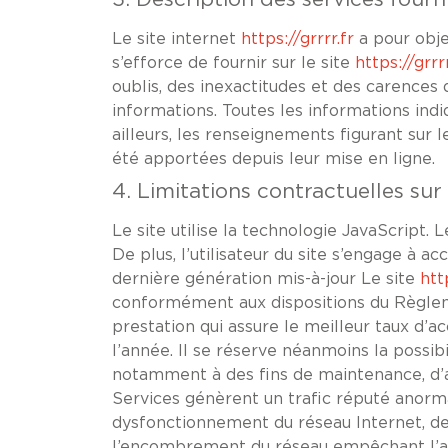
3. Description des services fourni
Le site internet
https://grrrr.fr
a pour obje
s’efforce de fournir sur le site
https://grrrr
oublis, des inexactitudes et des carences da
informations. Toutes les informations indi
ailleurs, les renseignements figurant sur l
été apportées depuis leur mise en ligne.
4. Limitations contractuelles su
Le site utilise la technologie JavaScript. 
De plus, l’utilisateur du site s’engage à a
dernière génération mis-à-jour Le site
htt
conformément aux dispositions du Règleme
prestation qui assure le meilleur taux d’ac
l’année. Il se réserve néanmoins la possi
notamment à des fins de maintenance, d’amé
Services génèrent un trafic réputé anorm
dysfonctionnement du réseau Internet, de
l’encombrement du réseau empêchant l’ac