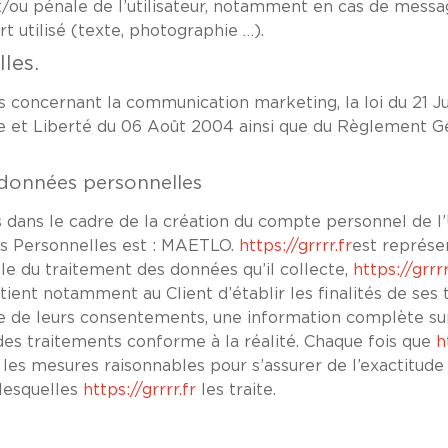
t/ou pénale de l’utilisateur, notamment en cas de message
t utilisé (texte, photographie …).
les.
 concernant la communication marketing, la loi du 21 Ju
e et Liberté du 06 Août 2004 ainsi que du Règlement G
s données personnelles
ans le cadre de la création du compte personnel de l’Uti
s Personnelles est : MAETLO.
https://grrrr.fr
est représ
le du traitement des données qu’il collecte,
https://grrrr
artient notamment au Client d’établir les finalités de se
ecte de leurs consentements, une information complète s
des traitements conforme à la réalité. Chaque fois que
h
les mesures raisonnables pour s’assurer de l’exactitud
 lesquelles
https://grrrr.fr
les traite.