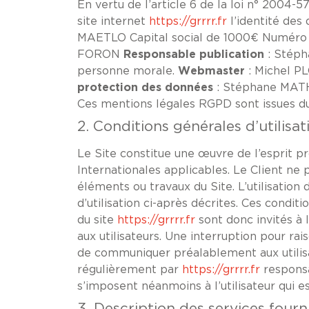
En vertu de l’article 6 de la loi n° 2004-5
site internet
https://grrrr.fr
l’identité des 
MAETLO Capital social de 1000€ Numér
FORON
Responsable publication
: Stéph
personne morale.
Webmaster
: Michel P
protection des données
: Stéphane MATH
Ces mentions légales RGPD sont issues 
2. Conditions générales d’utilisat
Le Site constitue une œuvre de l’esprit p
Internationales applicables. Le Client ne
éléments ou travaux du Site. L’utilisation 
d’utilisation ci-après décrites. Ces condit
du site
https://grrrr.fr
sont donc invités à 
aux utilisateurs. Une interruption pour r
de communiquer préalablement aux utilisat
régulièrement par
https://grrrr.fr
responsa
s’imposent néanmoins à l’utilisateur qui es