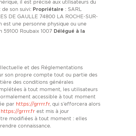
rique, il est précisé aux utilisateurs du
 de son suivi:
Propriétaire
: SARL
ARLES DE GAULLE 74800 LA ROCHE-SUR-
 est une personne physique ou une
nn 59100 Roubaix 1007
Délégué à la
ellectuelle et des Réglementations
our son propre compte tout ou partie des
tière des conditions générales
complétées à tout moment, les utilisateurs
st normalement accessible à tout moment
dée par
https://grrrr.fr
, qui s’efforcera alors
b
https://grrrr.fr
est mis à jour
tre modifiées à tout moment : elles
 prendre connaissance.