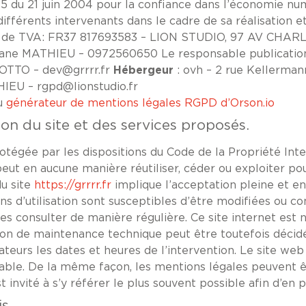
75 du 21 juin 2004 pour la confiance dans l’économie numé
différents intervenants dans le cadre de sa réalisation et
o de TVA: FR37 817693583 – LION STUDIO, 97 AV CH
ane MATHIEU – 0972560650 Le responsable publication
LOTTO – dev@grrrr.fr
Hébergeur
: ovh – 2 rue Kellerma
IEU – rgpd@lionstudio.fr
du
générateur de mentions légales RGPD d’Orson.io
ion du site et des services proposés.
rotégée par les dispositions du Code de la Propriété Int
 peut en aucune manière réutiliser, céder ou exploiter p
du site
https://grrrr.fr
implique l’acceptation pleine et en
ions d’utilisation sont susceptibles d’être modifiées ou 
les consulter de manière régulière. Ce site internet e
aison de maintenance technique peut être toutefois déci
eurs les dates et heures de l’intervention. Le site we
ble. De la même façon, les mentions légales peuvent ê
t invité à s’y référer le plus souvent possible afin d’en