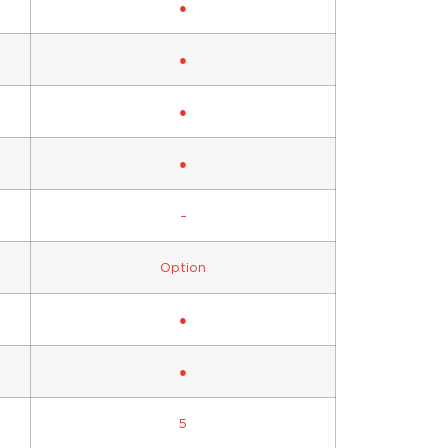
●
●
●
●
–
Option
●
●
5