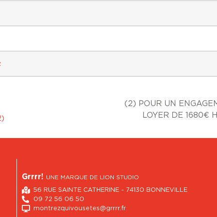
R
(2) POUR UN ENGAGE
LOYER DE 1680€ H
2)
Grrrr!
UNE MARQUE DE LION STUDIO
56 RUE SAINTE CATHERINE - 74130 BONNEVILLE
09 72 56 06 50
montrezquivousetes@grrrr.fr