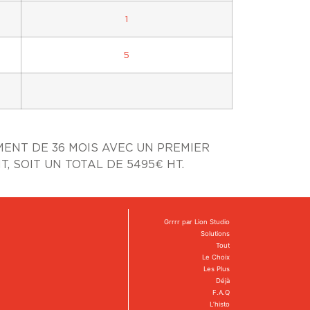
1
5
MENT DE 36 MOIS AVEC UN PREMIER
T, SOIT UN TOTAL DE 5495€ HT.
Grrrr par Lion Studio
Solutions
Tout
Le Choix
Les Plus
Déjà
F.A.Q
L’histo